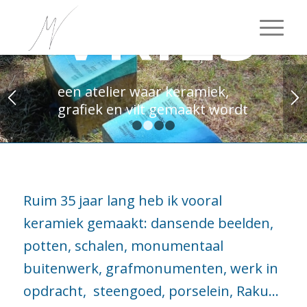
VRIES
een atelier waar keramiek,
grafiek en vilt gemaakt wordt
1
2
3
4
Ruim 35 jaar lang heb ik vooral
keramiek gemaakt: dansende beelden,
potten, schalen, monumentaal
buitenwerk, grafmonumenten, werk in
opdracht, steengoed, porselein, Raku…