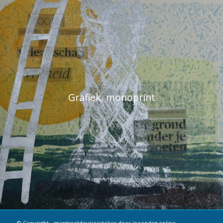
Grafiek, monoprint
© Copyright -
margreetdevriesatelier
door
ineendag.online