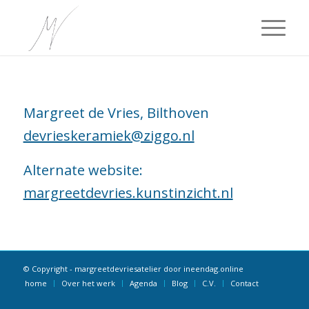
Margreet de Vries, Bilthoven
devrieskeramiek@ziggo.nl
Alternate website:
margreetdevries.kunstinzicht.nl
© Copyright -
margreetdevriesatelier
door
ineendag.online
home
Over het werk
Agenda
Blog
C.V.
Contact