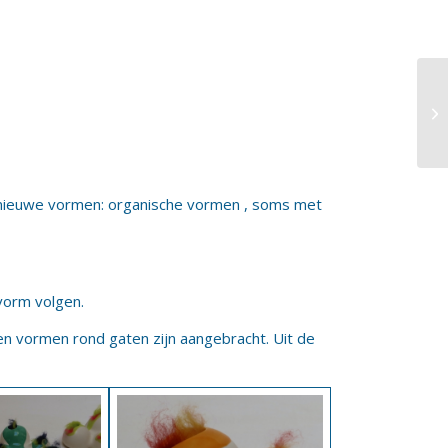
Op
t nieuwe vormen: organische vormen , soms met
vorm volgen.
n vormen rond gaten zijn aangebracht. Uit de