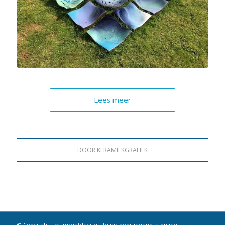
Lees meer
DOOR
KERAMIEKGRAFIEK
© Copyright -
margreetdevriesatelier
door
ineendag.online